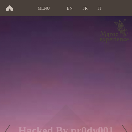
MENU
EN
FR
IT
Hacked By pr0dy001