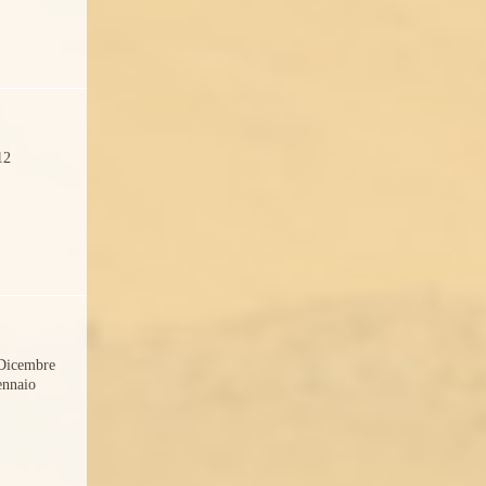
12
Dicembre
ennaio