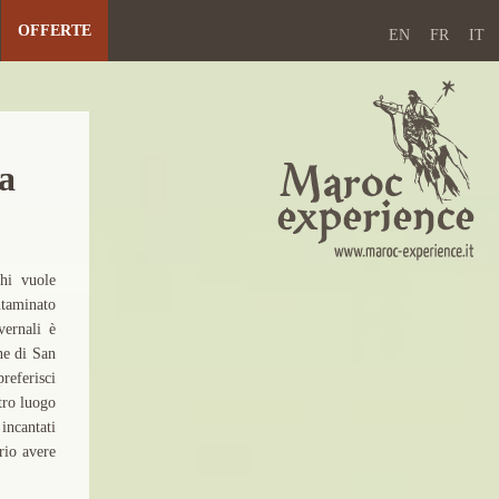
OFFERTE
EN
FR
IT
a
hi vuole
ntaminato
vernali è
ne di San
referisci
ltro luogo
 incantati
rio avere