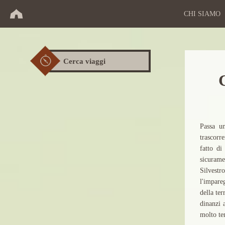
CHI SIAMO
Cerca viaggi
Passa u
trascorr
fatto di
sicurame
Silvestr
l'impareg
della ter
dinanzi 
molto te