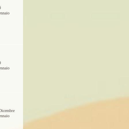
0
ennaio
0
ennaio
Dicembre
ennaio