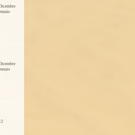
Dicembre
ennaio
Dicembre
ennaio
12