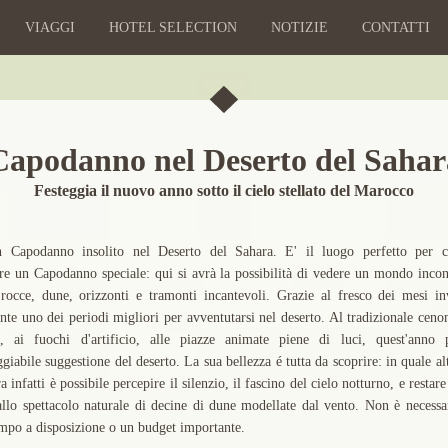
VIAGGI
HOTEL SELECTION
NOTIZIE
CONTATTI
Capodanno nel Deserto del Sahar
Festeggia il nuovo anno sotto il cielo stellato del Marocco
n Capodanno insolito nel Deserto del Sahara. E' il luogo perfetto per c
ere un Capodanno speciale: qui si avrà la possibilità di vedere un mondo inco
 rocce, dune, orizzonti e tramonti incantevoli. Grazie al fresco dei mesi in
nte uno dei periodi migliori per avventutarsi nel deserto. Al tradizionale ceno
o, ai fuochi d'artificio, alle piazze animate piene di luci, quest'anno p
giabile suggestione del deserto. La sua bellezza é tutta da scoprire: in quale a
ra infatti è possibile percepire il silenzio, il fascino del cielo notturno, e restare
allo spettacolo naturale di decine di dune modellate dal vento. Non è necessa
mpo a disposizione o un budget importante.