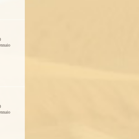
0
ennaio
0
ennaio