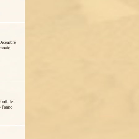
Dicembre
ennaio
onibile
o l'anno